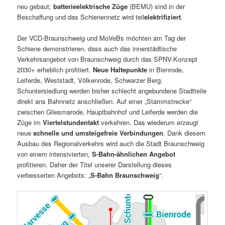
neu gebaut;
batterieelektrische Züge
(BEMU) sind in der
Beschaffung und das Schienennetz wird teil
elektrifiziert
.
Der VCD-Braunschweig und MoVeBs möchten am Tag der
Schiene demonstrieren, dass auch das innerstädtische
Verkehrsangebot von Braunschweig durch das SPNV-Konzept
2030+ erheblich profitiert.
Neue Haltepunkte
in Bienrode,
Leiferde, Weststadt, Völkenrode, Schwarzer Berg,
Schuntersiedlung werden bisher schlecht angebundene Stadtteile
direkt ans Bahnnetz anschließen. Auf einer „Stammstrecke“
zwischen Gliesmarode, Hauptbahnhof und Leiferde werden die
Züge im
Viertelstundentakt
verkehren. Das wiederum erzeugt
neue
schnelle und umsteigefreie Verbindungen
. Dank diesem
Ausbau des Regionalverkehrs wird auch die Stadt Braunschweig
von einem intensivierten,
S-Bahn-ähnlichen Angebot
profitieren. Daher der Titel unserer Darstellung dieses
verbesserten Angebots: „
S-Bahn Braunschweig
“.