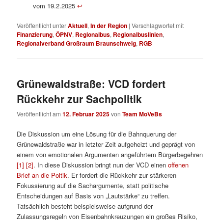
vom 19.2.2025
↩︎
Veröffentlicht unter
Aktuell
,
In der Region
|
Verschlagwortet mit
Finanzierung
,
ÖPNV
,
Regionalbus
,
Regionalbuslinien
,
Regionalverband Großraum Braunschweig
,
RGB
Grünewaldstraße: VCD fordert
Rückkehr zur Sachpolitik
Veröffentlicht am
12. Februar 2025
von
Team MoVeBs
Die Diskussion um eine Lösung für die Bahnquerung der
Grünewaldstraße war in letzter Zeit aufgeheizt und geprägt von
einem von emotionalen Argumenten angeführtem Bürgerbegehren
[1]
[2]
. In diese Diskussion bringt nun der VCD einen
offenen
Brief an die Poltik
. Er fordert die Rückkehr zur stärkeren
Fokussierung auf die Sachargumente, statt politische
Entscheidungen auf Basis von „Lautstärke“ zu treffen.
Tatsächlich besteht beispielsweise aufgrund der
Zulassungsregeln von Eisenbahnkreuzungen ein großes Risiko,