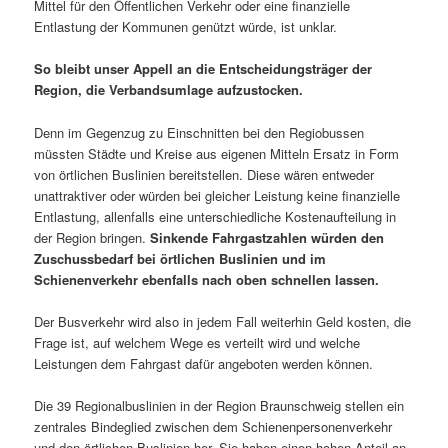
Mittel für den Öffentlichen Verkehr oder eine finanzielle
Entlastung der Kommunen genützt würde, ist unklar.
So bleibt unser Appell an die Entscheidungsträger der
Region, die Verbandsumlage aufzustocken.
Denn im Gegenzug zu Einschnitten bei den Regiobussen
müssten Städte und Kreise aus eigenen Mitteln Ersatz in Form
von örtlichen Buslinien bereitstellen. Diese wären entweder
unattraktiver oder würden bei gleicher Leistung keine finanzielle
Entlastung, allenfalls eine unterschiedliche Kostenaufteilung in
der Region bringen.
Sinkende Fahrgastzahlen würden den
Zuschussbedarf bei örtlichen Buslinien und im
Schienenverkehr ebenfalls nach oben schnellen lassen.
Der Busverkehr wird also in jedem Fall weiterhin Geld kosten, die
Frage ist, auf welchem Wege es verteilt wird und welche
Leistungen dem Fahrgast dafür angeboten werden können.
Die 39 Regionalbuslinien in der Region Braunschweig stellen ein
zentrales Bindeglied zwischen dem Schienenpersonenverkehr
und den örtlichen Buslinien her. Sie haben einen hohen Anteil an