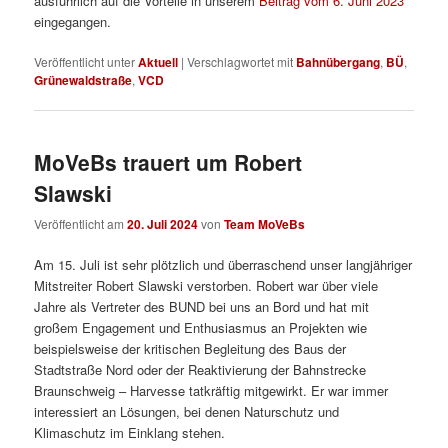
ausführlich auf die Vorteile in unserem
Beitrag vom 6. Juni 2023
eingegangen.
Veröffentlicht unter
Aktuell
|
Verschlagwortet mit
Bahnübergang
,
BÜ
,
Grünewaldstraße
,
VCD
MoVeBs trauert um Robert
Slawski
Veröffentlicht am
20. Juli 2024
von
Team MoVeBs
Am 15. Juli ist sehr plötzlich und überraschend unser langjähriger
Mitstreiter Robert Slawski verstorben. Robert war über viele
Jahre als Vertreter des BUND bei uns an Bord und hat mit
großem Engagement und Enthusiasmus an Projekten wie
beispielsweise der kritischen Begleitung des Baus der
Stadtstraße Nord oder der Reaktivierung der Bahnstrecke
Braunschweig – Harvesse tatkräftig mitgewirkt. Er war immer
interessiert an Lösungen, bei denen Naturschutz und
Klimaschutz im Einklang stehen.