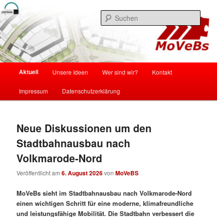
Zum
Zum
Mobilität und Verkehr in Braunschweig
primären
sekundären
Such
Inhalt
Inhalt
springen
springen
MoVeBS
Hauptmenü
Aktuell
Unsere Ideen
Wer sind wir?
Kontakt
Impressum
Datenschutzerklärung
Neue Diskussionen um den
Stadtbahnausbau nach
Volkmarode-Nord
Veröffentlicht am
6. August 2026
von
MoVeBS
MoVeBs sieht im Stadtbahnausbau nach Volkmarode-Nord
einen wichtigen Schritt für eine moderne, klimafreundliche
und leistungsfähige Mobilität. Die Stadtbahn verbessert die