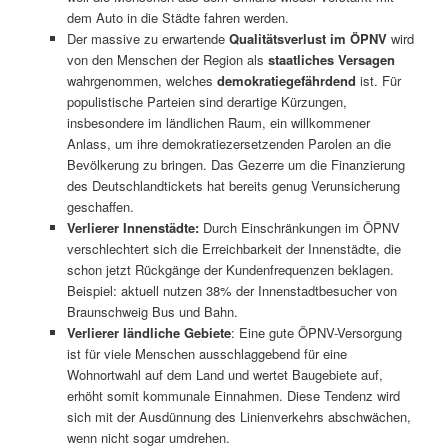
dem Auto in die Städte fahren werden.
Der massive zu erwartende
Qualitätsverlust im ÖPNV
wird
von den Menschen der Region als
staatliches Versagen
wahrgenommen, welches
demokratiegefährdend
ist. Für
populistische Parteien sind derartige Kürzungen,
insbesondere im ländlichen Raum, ein willkommener
Anlass, um ihre demokratiezersetzenden Parolen an die
Bevölkerung zu bringen. Das Gezerre um die Finanzierung
des Deutschlandtickets hat bereits genug Verunsicherung
geschaffen.
Verlierer Innenstädte:
Durch Einschränkungen im ÖPNV
verschlechtert sich die Erreichbarkeit der Innenstädte, die
schon jetzt Rückgänge der Kundenfrequenzen beklagen.
Beispiel: aktuell nutzen 38% der Innenstadtbesucher von
Braunschweig Bus und Bahn.
Verlierer ländliche Gebiete
: Eine gute ÖPNV-Versorgung
ist für viele Menschen ausschlaggebend für eine
Wohnortwahl auf dem Land und wertet Baugebiete auf,
erhöht somit kommunale Einnahmen. Diese Tendenz wird
sich mit der Ausdünnung des Linienverkehrs abschwächen,
wenn nicht sogar umdrehen.