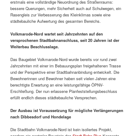
erstmals eine vollständige Neuordnung des Straßenraums:
bessere Querungen, mehr Sicherheit auch auf Schulwegen, ein
Rasengleis zur Verbesserung des Kleinklimas sowie eine
städtebauliche Aufwertung des gesamten Bereichs.
Volkmarode-Nord wartet seit Jahrzehnten auf den
versprochenen Stadtbahnanschluss, seit 20 Jahren ist der
Weiterbau Beschlusslage.
Das Baugebiet Volkmarode-Nord wurde bereits vor rund zwei
Jahrzehnten mit einer im Bebauungsplan freigehaltenen Trasse
und der Perspektive einer Stadtbahnanbindung entwickelt. Die
Bewohnerinnen und Bewohner haben seit vielen Jahren eine
berechtigte Erwartung an eine leistungsfähige ÖPNV-
Erschließung. Der nun erlassene Planfeststellungsbeschluss
erfüllt endlich dieses städtebauliche Versprechen.
Der Ausbau ist Voraussetzung für mögliche Verlängerungen
nach Dibbesdorf und Hondelage
Die Stadtbahn Volkmarode-Nord ist kein isoliertes Projekt,
sondern ein zentraler Baustein des
Stadt.Bahn.Plus
-Konzepts.