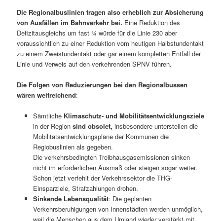
Die Regionalbuslinien tragen also erheblich zur Absicherung
von Ausfällen im Bahnverkehr bei.
Eine Reduktion des
Defizitausgleichs um fast ¾ würde für die Linie 230 aber
voraussichtlich zu einer Reduktion vom heutigen Halbstundentakt
zu einem Zweistundentakt oder gar einem kompletten Entfall der
Linie und Verweis auf den verkehrenden SPNV führen.
Die Folgen von Reduzierungen bei den Regionalbussen
wären weitreichend
:
Sämtliche
Klimaschutz- und Mobilitätsentwicklungsziele
in der Region
sind obsolet,
insbesondere unterstellen die
Mobilitätsentwicklungspläne der Kommunen die
Regiobuslinien als gegeben.
Die verkehrsbedingten Treibhausgasemissionen sinken
nicht im erforderlichen Ausmaß oder steigen sogar weiter.
Schon jetzt verfehlt der Verkehrssektor die THG-
Einsparziele, Strafzahlungen drohen.
Sinkende Lebensqualität
: Die geplanten
Verkehrsberuhigungen von Innenstädten werden unmöglich,
weil die Menschen aus dem Umland wieder verstärkt mit