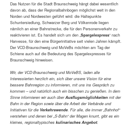
Das Nutzen für die Stadt Braunschweig hängt dabei wesentlich
davon ab, dass der Regionalbahnbogen möglichst weit in den
Norden und Nordwesten geführt wird: die Haltepunkte
Schuntersiedlung, Schwarzer Berg und Völkenrode liegen
nämlich an einer Bahnstrecke, die für den Personenverkehr zu
reaktivieren ist. Es handelt sich um den „
Spargelexpress
“ nach
Harvesse, für den eine Bürgerinitiative seit vielen Jahren kämpft.
Der VCD-Braunschweig und MoVeBs möchten am Tag der
Schiene auch auf die Bedeutung des Spargelexpresses für
Braunschweig hinweisen.
Wir, der VCD-Braunschweig und MoVeBS, laden alle
Interessierten herzlich ein, sich über unsere Vision für eine
bessere Bahnregion zu informieren, mit uns ins Gespräch zu
kommen – und natürlich auch ein bisschen zu genießen. In dem
Sinne informieren wir auch über
Ausflugsmöglichkeiten
mit der
Bahn in der Region sowie über die Arbeit der Verbände und
Initiativen für die
Verkehrswende
. Für alle, die immer „Bahnhof“
verstehen und denen bei „S-Bahn“ der Magen knurrt, gibt es ein
kleines, regionaltypisches
kulinarisches Angebot
.