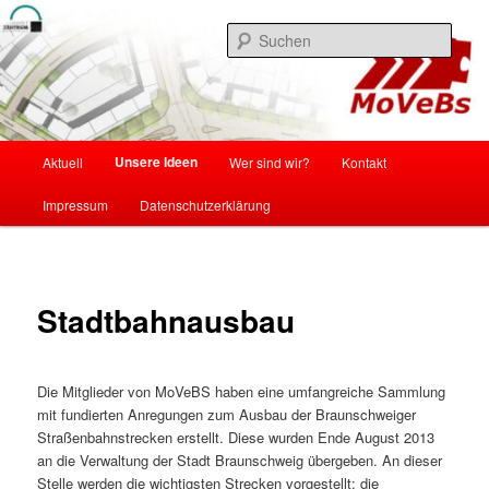
Zum
Mobilität und Verkehr in Braunschweig
primären
Such
Inhalt
springen
MoVeBS
Hauptmenü
Unsere Ideen
Aktuell
Wer sind wir?
Kontakt
Impressum
Datenschutzerklärung
Stadtbahnausbau
Die Mitglieder von MoVeBS haben eine umfangreiche Sammlung
mit fundierten Anregungen zum Ausbau der Braunschweiger
Straßenbahnstrecken erstellt. Diese wurden Ende August 2013
an die Verwaltung der Stadt Braunschweig übergeben. An dieser
Stelle werden die wichtigsten Strecken vorgestellt; die