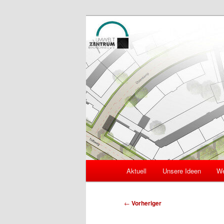
Zum
Mobilität und Verkehr in Braun
primären
Inhalt
MoVeBS
springen
Hauptmenü
Aktuell
Unsere Ideen
We
Beitragsnavigation
←
Vorheriger