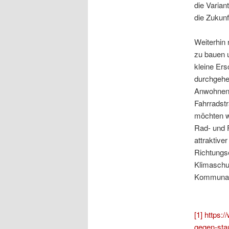
die Varian
die Zukunf
Weiterhin 
zu bauen u
kleine Ers
durchgehe
Anwohnende
Fahrradst
möchten w
Rad- und F
attraktive
Richtungse
Klimaschu
Kommunal
[1]
https:/
gegen-sta