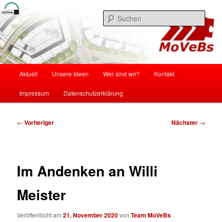
Zum
Mobilität und Verkehr in Braunschweig
primären
Such
Inhalt
springen
MoVeBS
Hauptmenü
Aktuell
Unsere Ideen
Wer sind wir?
Kontakt
Impressum
Datenschutzerklärung
Beitragsnavigation
←
Vorheriger
Nächster
→
Im Andenken an Willi
Meister
Veröffentlicht am
21. November 2020
von
Team MoVeBs